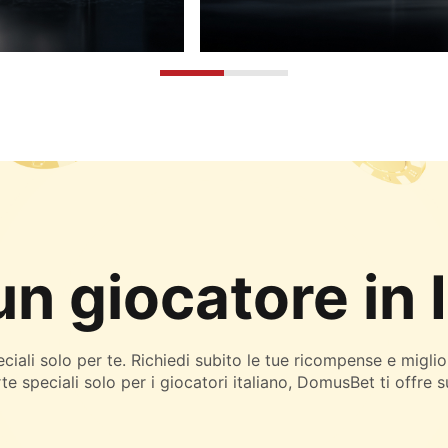
un giocatore in I
ali solo per te. Richiedi subito le tue ricompense e migliora
te speciali solo per i giocatori italiano, DomusBet ti offre