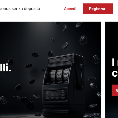
bonus senza deposito
Accedi
Registrati
I
li.
c
G