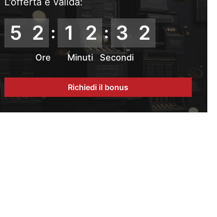
L'offerta è valida:
5
2
1
2
3
1
:
:
Ore
Minuti
Secondi
Richiedi il bonus