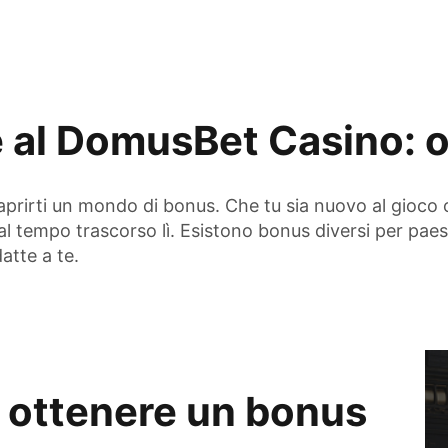
 al DomusBet Casino: ot
prirti un mondo di bonus. Che tu sia nuovo al gioco 
al tempo trascorso lì. Esistono bonus diversi per paesi
atte a te.
r ottenere un bonus