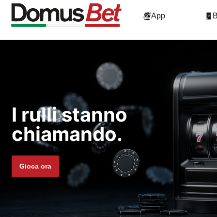
App
I rulli stanno
chiamando.
Gioca ora