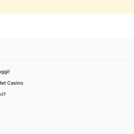
oggi!
Bet Casino
ri?