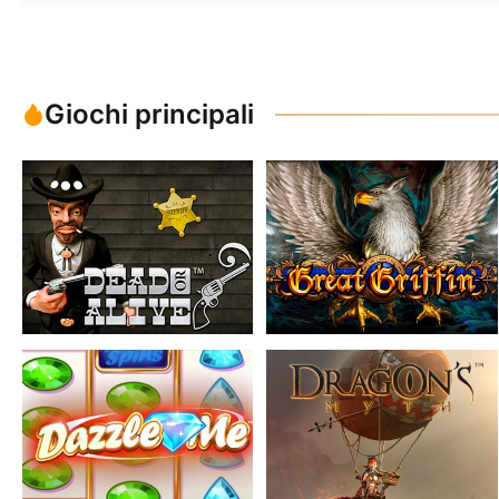
Quali sono i termini del bonus e i requisiti di puntata?
Panoramica dei bonus del DomusBet Casino
Giochi principali