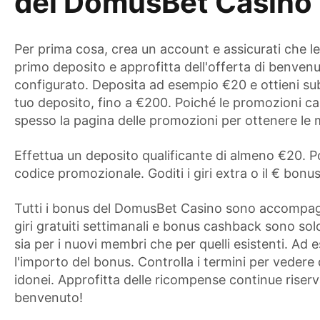
del DomusBet Casino
Per prima cosa, crea un account e assicurati che le 
primo deposito e approfitta dell'offerta di benven
configurato. Deposita ad esempio €20 e ottieni su
tuo deposito, fino a €200. Poiché le promozioni ca
spesso la pagina delle promozioni per ottenere le mi
Effettua un deposito qualificante di almeno €20. Poi
codice promozionale. Goditi i giri extra o il € bonus e
Tutti i bonus del DomusBet Casino sono accompagnati
giri gratuiti settimanali e bonus cashback sono sol
sia per i nuovi membri che per quelli esistenti. Ad 
l'importo del bonus. Controlla i termini per vedere 
idonei. Approfitta delle ricompense continue riservat
benvenuto!