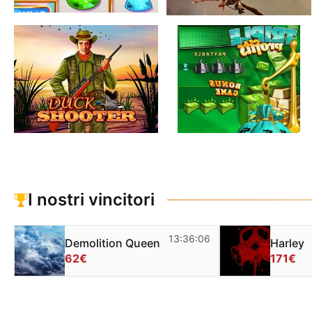
I nostri vincitori
13:36:06
Demolition Queen
Harley
62€
171€